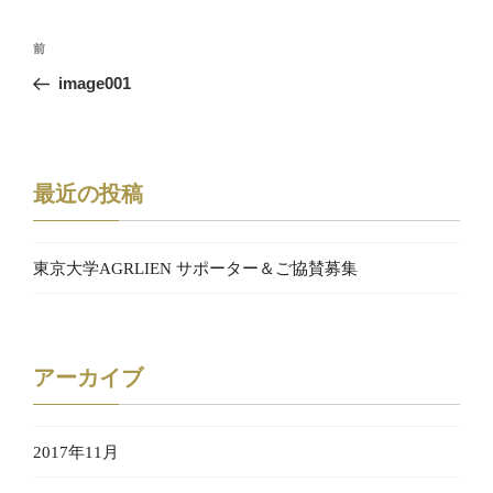
投
過
前
稿
去
image001
の
ナ
投
ビ
稿
最近の投稿
ゲ
ー
東京大学AGRLIEN サポーター＆ご協賛募集
シ
ョ
ン
アーカイブ
2017年11月